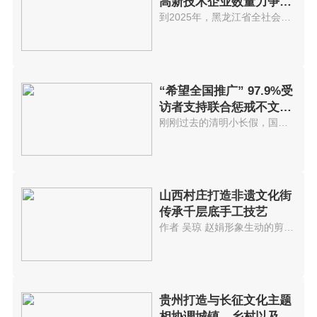
高新技术企业数量力争突
破5000家
到2025年，黑龙江省全社会研发投...
“希望全国推广” 97.9%受
访者支持联合惩戒不文明
游客
刚刚过去的清明小长假，国内迎来...
山西村庄打造非遗文化街
传承千层底手工技艺
作者 吴琼 赵娟形象生动的剪纸...
贵州打造与长征文化主题
相协调城镇、乡村以及景