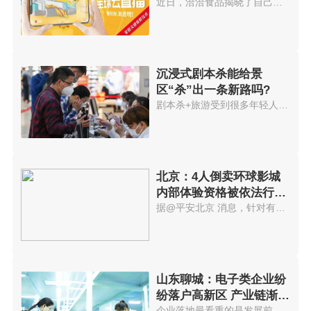
近日，洽洽食品揭晓了自己的半年...
沉浸式剧本杀能给景
区“杀”出一条新路吗?
剧本杀+旅游受到很多年轻人欢迎...
北京：4人倒卖环球影城
内部体验资格被依法行政
拘留
据@平安北京 消息，针对有人举...
山东聊城：电子类企业纷
纷落户高新区 产业链渐趋
企业落地最看重的是发展前景，聊...