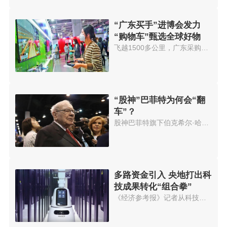
“广东买手”进博会发力
“购物车”甄选全球好物
飞越1500多公里，广东采购商正在...
“股神”巴菲特为何会“翻
车”？
股神巴菲特旗下伯克希尔·哈撒韦...
多路资金引入 央地打出科
技成果转化“组合拳”
《经济参考报》记者从科技部门获...