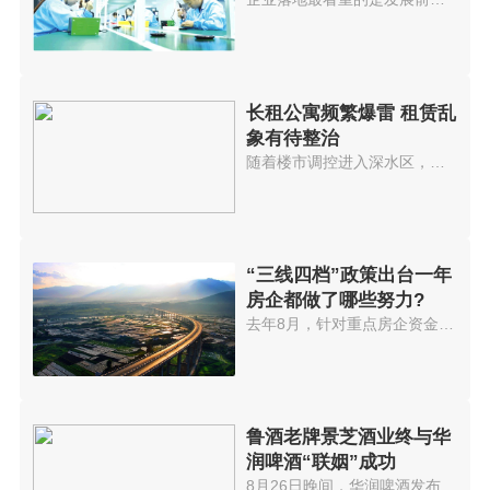
完善
长租公寓频繁爆雷 租赁乱
象有待整治
随着楼市调控进入深水区，近期多...
“三线四档”政策出台一年
房企都做了哪些努力?
去年8月，针对重点房企资金监测...
鲁酒老牌景芝酒业终与华
润啤酒“联姻”成功
8月26日晚间，华润啤酒发布公告...