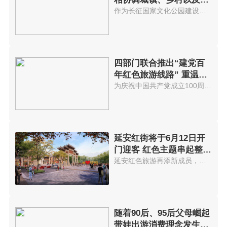
区
作为长征国家文化公园建设的先试...
四部门联合推出“建党百
年红色旅游线路” 重温红
色历史
为庆祝中国共产党成立100周年，...
延安红街将于6月12日开
门迎客 红色主题串起整个
街区
延安红色旅游再添新成员，以红色...
随着90后、95后父母崛起
带娃出游消费理念发生变