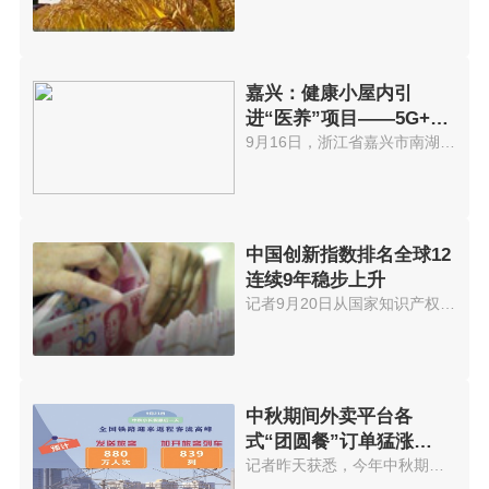
嘉兴：健康小屋内引
进“医养”项目——5G+云
诊室
9月16日，浙江省嘉兴市南湖街道...
中国创新指数排名全球12
连续9年稳步上升
记者9月20日从国家知识产权局获...
中秋期间外卖平台各
式“团圆餐”订单猛涨
574.56%
记者昨天获悉，今年中秋期间外卖...