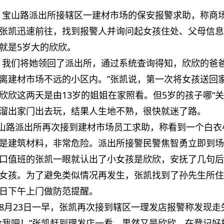
分许，宝山路派出所接辖区一建材市场的保安报警求助，称商
张凯迅速前往，找到报警人并询问起女孩住处、父母信息
就是5岁大的欣欣。
，我们将她领回了派出所，通过系统查询得知，欣欣的爸
离建材市场不远的小区内。”张凯说，第一次将女孩送回
欣这两天是由13岁的姐姐在家照看。但5岁的孩子哪“关
溜出家门出去玩，结果人生地不熟，很快就迷了路。
，宝山路派出所再次接到建材市场员工求助，称看到一个白衣
是建筑材料，非常危险。派出所接警民警焦智勇立即到场
口值班的张凯一眼就认出了小女孩是欣欣，安抚了几句后
女孩。为了避免类似情况再发生，张凯找到了孙先生所住
日下午上门做防范提醒。
8月23日一早，张凯再次接到辖区一理发店报警称发现走
给我吧！”张凯赶到理发店一看，果然又是欣欣，在登记好