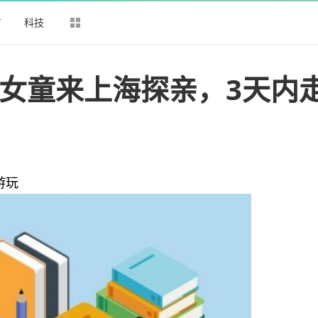
育
科技
岁女童来上海探亲，3天内
游玩