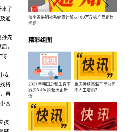
场来了
海南省供销社系统累计解决160万斤农产品销售
及通
问题
爸孙先
精彩组图
家后，
”得
小女
找将
2021年韩国总和生育率
重庆持续高温干旱为何
减少3.4% 刷新历史新
不人工增雨？
，再
低
小区
失孩
报警