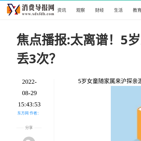
资讯
观察
财经
生活
教
焦点播报:太离谱！5
丢3次？
5岁女童随家属来沪探亲
2022-
08-29
15:43:53
东方网 作者：
分享