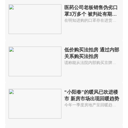
医药公司老板销售伪劣口
罩3万多个 被判处有期徒
刑7年
在明知进购的口罩存在进货渠道不...
低价购买法拍房 通过内部
关系购买法拍房
谎称能从法院内部购买京牌小客车...
“小阳春”的暖风已吹进楼
市 新房市场出现回暖趋势
今年一季度房地产呈回暖趋势进入...