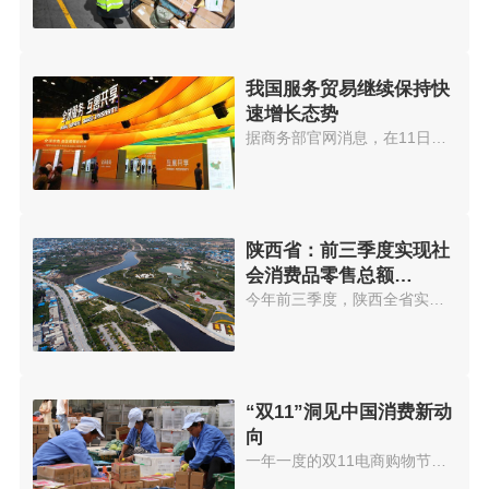
我国服务贸易继续保持快
速增长态势
据商务部官网消息，在11日召开的...
陕西省：前三季度实现社
会消费品零售总额
7415.78亿元
今年前三季度，陕西全省实现社会...
“双11”洞见中国消费新动
向
一年一度的双11电商购物节，再次...