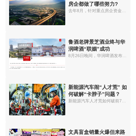
房企都做了哪些努力?
去年8月，针对重点房企资金监测...
鲁酒老牌景芝酒业终与华
润啤酒“联姻”成功
8月26日晚间，华润啤酒发布公告...
新能源汽车闹“人才荒” 如
何破解“卡脖子”问题？
新能源汽车人才荒如何破前7个月...
文具盲盒销量火爆但来路