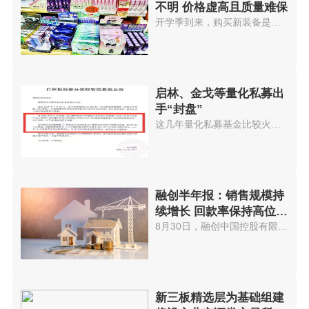
不明 价格虚高且质量难保
开学季到来，购买新装备是学生必...
启林、金戈等量化私募出
手“封盘”
这几年量化私募基金比较火，投资...
融创半年报：销售规模持
续增长 回款率保持高位水
平
8月30日，融创中国控股有限公司(...
新三板精选层为基础组建