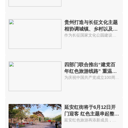
贵州打造与长征文化主题
相协调城镇、乡村以及景
区
作为长征国家文化公园建设的先试...
四部门联合推出“建党百
年红色旅游线路” 重温红
色历史
为庆祝中国共产党成立100周年，...
延安红街将于6月12日开
门迎客 红色主题串起整个
街区
延安红色旅游再添新成员，以红色...