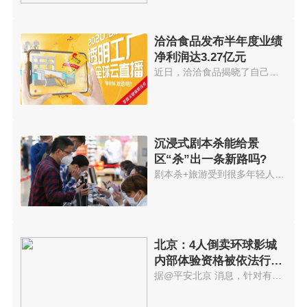
洽洽食品发布半年度业绩
净利润达3.27亿元
近日，洽洽食品揭晓了自己的半年...
沉浸式剧本杀能给景
区“杀”出一条新路吗?
剧本杀+旅游受到很多年轻人欢迎...
北京：4人倒卖环球影城
内部体验资格被依法行政
拘留
据@平安北京 消息，针对有人举...