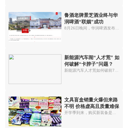
鲁酒老牌景芝酒业终与华
润啤酒“联姻”成功
8月26日晚间，华润啤酒发布公告...
新能源汽车闹“人才荒” 如
何破解“卡脖子”问题？
新能源汽车人才荒如何破前7个月...
文具盲盒销量火爆但来路
不明 价格虚高且质量难保
开学季到来，购买新装备是学生必...