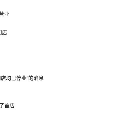
停营业
门店
海门店均已停业”的消息
开了首店