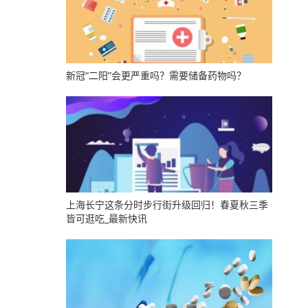
新冠“二阳”会更严重吗？需要储备药物吗？
上海长宁这条分时步行街升级回归！春夏秋三季
皆可逛吃_最新快讯