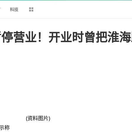
育
科技
暂停营业！开业时曾把淮海
(资料图片)
告示称