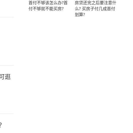
首付不够该怎么办?首
房贷还完之后要注意什
付不够就不能买房?
么? 买房子付几成首付
划算?
可逛
？