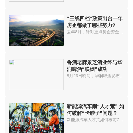
“三线四档”政策出台一年
房企都做了哪些努力?
去年8月，针对重点房企资金监测...
鲁酒老牌景芝酒业终与华
润啤酒“联姻”成功
8月26日晚间，华润啤酒发布公告...
新能源汽车闹“人才荒” 如
何破解“卡脖子”问题？
新能源汽车人才荒如何破前7个月...