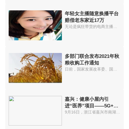
年轻女主播随意换播平台
赔偿老东家近17万
无论是疯狂带货的电商主播，还是...
多部门联合发布2021年秋
粮收购工作通知
日前，国家发展改革委、国家粮食...
嘉兴：健康小屋内引
进“医养”项目——5G+云
诊室
9月16日，浙江省嘉兴市南湖街道...