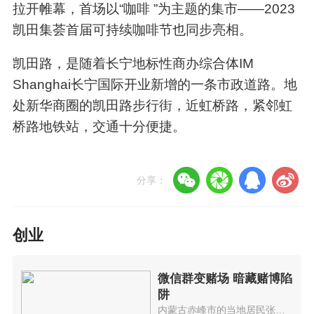
拉开帷幕，首场以“咖啡 ”为主题的集市——2023
凯田集荟首届可持续咖啡节也同步亮相。
凯田路，是随着长宁地标性商办综合体IM
Shanghai长宁国际开业新增的一条市政道路。地
处新华商圈的凯田路步行街，近虹桥路，紧邻虹
桥路地铁站，交通十分便捷。
分享：
创业
微信群变赌场 暗藏赌博陷
阱
内蒙古赤峰市的当地居民张某被朋...