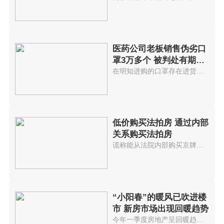
医药公司老板销售伪劣口
罩3万多个 被判处有期徒
刑7年
在明知进购的口罩存在进货渠道不...
低价购买法拍房 通过内部
关系购买法拍房
谎称能从法院内部购买京牌小客车...
“小阳春”的暖风已吹进楼
市 新房市场出现回暖趋势
今年一季度房地产呈回暖趋势进入...