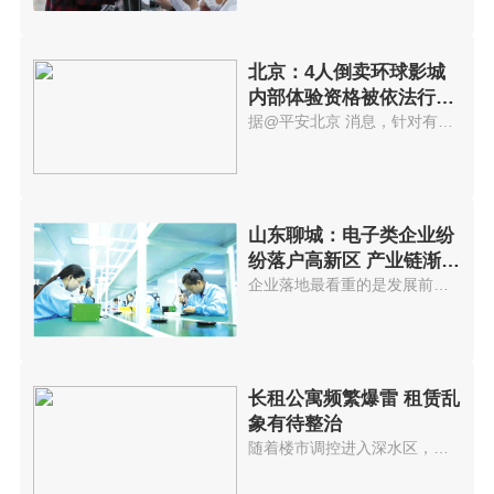
北京：4人倒卖环球影城
内部体验资格被依法行政
拘留
据@平安北京 消息，针对有人举...
山东聊城：电子类企业纷
纷落户高新区 产业链渐趋
完善
企业落地最看重的是发展前景，聊...
长租公寓频繁爆雷 租赁乱
象有待整治
随着楼市调控进入深水区，近期多...