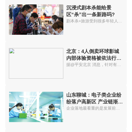
沉浸式剧本杀能给景
区“杀”出一条新路吗?
剧本杀+旅游受到很多年轻人欢迎...
北京：4人倒卖环球影城
内部体验资格被依法行政
拘留
据@平安北京 消息，针对有人举...
山东聊城：电子类企业纷
纷落户高新区 产业链渐趋
完善
企业落地最看重的是发展前景，聊...