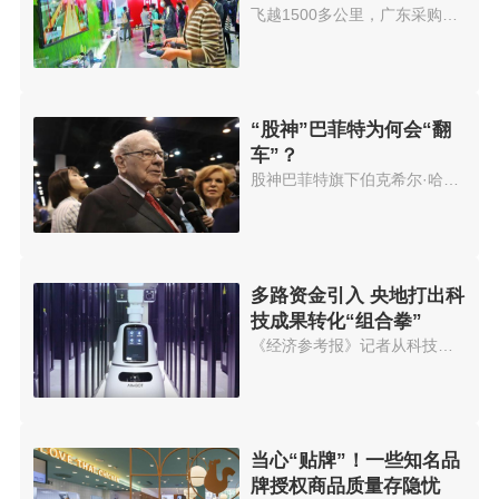
飞越1500多公里，广东采购商正在...
“股神”巴菲特为何会“翻
车”？
股神巴菲特旗下伯克希尔·哈撒韦...
多路资金引入 央地打出科
技成果转化“组合拳”
《经济参考报》记者从科技部门获...
当心“贴牌”！一些知名品
牌授权商品质量存隐忧