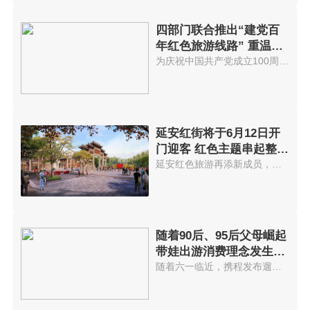
四部门联合推出“建党百
年红色旅游线路” 重温红
色历史
为庆祝中国共产党成立100周年，...
延安红街将于6月12日开
门迎客 红色主题串起整个
街区
延安红色旅游再添新成员，以红色...
随着90后、95后父母崛起
带娃出游消费理念发生变
化
随着六一临近，携程发布遛娃出游...