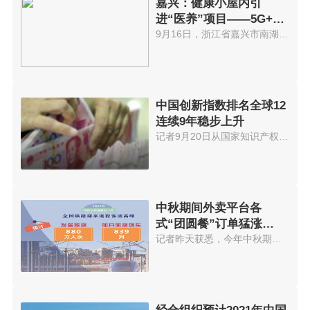
嘉兴：健康小屋内引
进“医养”项目——5G+云
诊室
9月16日，浙江省嘉兴市南湖街道...
中国创新指数排名全球12
连续9年稳步上升
记者9月20日从国家知识产权局获...
中秋期间外卖平台各
式“团圆餐”订单猛涨
574.56%
记者昨天获悉，今年中秋期间外卖...