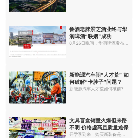
鲁酒老牌景芝酒业终与华
润啤酒“联姻”成功
8月26日晚间，华润啤酒发布公告...
新能源汽车闹“人才荒” 如
何破解“卡脖子”问题？
新能源汽车人才荒如何破前7个月...
文具盲盒销量火爆但来路
不明 价格虚高且质量难保
开学季到来，购买新装备是学生必...