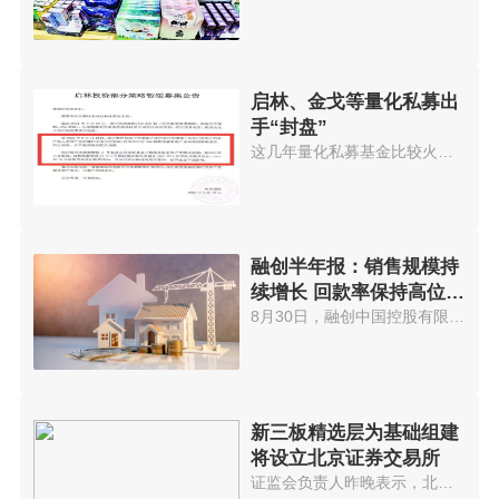
启林、金戈等量化私募出
手“封盘”
这几年量化私募基金比较火，投资...
融创半年报：销售规模持
续增长 回款率保持高位水
平
8月30日，融创中国控股有限公司(...
新三板精选层为基础组建
将设立北京证券交易所
证监会负责人昨晚表示，北京证券...