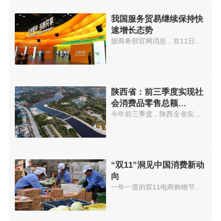
我国服务贸易继续保持快
速增长态势
据商务部官网消息，在11日召开的...
陕西省：前三季度实现社
会消费品零售总额
7415.78亿元
今年前三季度，陕西全省实现社会...
“双11”洞见中国消费新动
向
一年一度的双11电商购物节，再次...