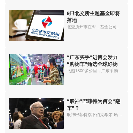
9只北交所主题基金即将
落地
北交所开市在即，基金公司也在加...
“广东买手”进博会发力
“购物车”甄选全球好物
飞越1500多公里，广东采购商正在...
“股神”巴菲特为何会“翻
车”？
股神巴菲特旗下伯克希尔·哈撒韦...