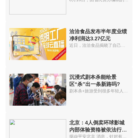
数”出炉
洽洽食品发布半年度业绩
净利润达3.27亿元
近日，洽洽食品揭晓了自己的半年...
沉浸式剧本杀能给景
区“杀”出一条新路吗?
剧本杀+旅游受到很多年轻人欢迎...
北京：4人倒卖环球影城
内部体验资格被依法行政
拘留
据@平安北京 消息，针对有人举...