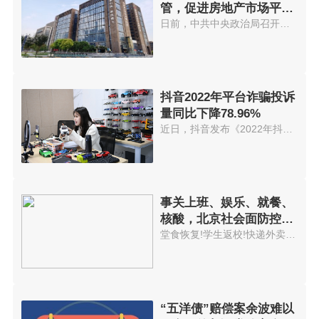
管，促进房地产市场平稳
发展
日前，中共中央政治局召开会议，...
抖音2022年平台诈骗投诉
量同比下降78.96%
近日，抖音发布《2022年抖音反诈...
事关上班、娱乐、就餐、
核酸，北京社会面防控措
施今起更新
堂食恢复!学生返校!快递外卖进小...
“五洋债”赔偿案余波难以