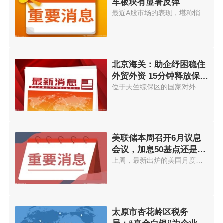
车板块有显著反弹
最近A股市场的表现，堪称悄悄惊...
北京海关：助企纾困稳住
外贸外资 15分钟释放保证
金400万元
位于天竺综保区的国家对外文化贸...
美联储本周召开6月议息
会议，加息50基点还是75
个基点？
上周，最新出炉的美国月度通胀数...
太原市杏花岭区税务