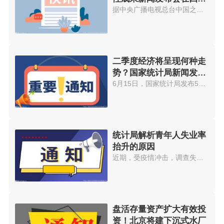
广汉召开
据中央广播电视总台中国之声《新...
二季度经济将呈现何种走
势？国家统计局新闻发言
人这样说
6月15日，国家统计局发布5月国民...
统计局解析青年人失业率
抬升的原因
近期，受疫情冲击，调查失业率有...
盘活存量资产扩大有效投
资！北京将建下沉式水厂