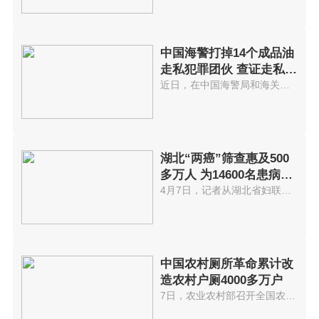
中国海警打掉14个成品油
走私犯罪团伙 查证走私成
品油累计
近日，在中国海警局和海关总署统...
湖北“两癌”筛查惠及500
多万人 为14600名患病贫
困妇女每人
4月7日，记者从湖北省妇联获悉，...
中国农村厕所革命累计改
造农村户厕4000多万户
7日，农业农村部召开全国农村厕...