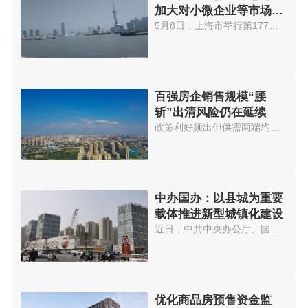
加大对小微企业等市场主
体的金融支持
5月8日，上海市举行第177场上海...
百强房企销售规模“腰
斩”出清风险仍在延续
政策利好频出但供需两端均无回暖...
中办国办：以县城为重要
载体推进新型城镇化建设
近日，中共中央办公厅、国务院办...
优化商品房预售资金监