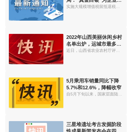
局：“真金白银”为企业发
展注入“强心剂”
实施大规模增值税留抵退税政策等...
2022年山西美丽休闲乡村
名单出炉，运城市最多，
7个村入选
近日，山西省农业农村厅评选出太...
5月乘用车销量同比下降
5.7%和12.6%，降幅收窄
自5月下旬以来，国家层面陆续出...
三星堆遗址考古发掘阶段
性成果新闻发布会在四川