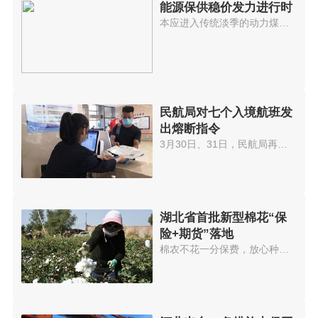
能源保供稳价发力进行时
本应进入传统淡季的动力煤市场，...
民航局对七个入境航班发
出熔断指令
3月30日、31日，民航局再发熔断...
湖北省首批新型棉花“保
险+期货”落地
棉农不花一分保费，放心种棉放心...