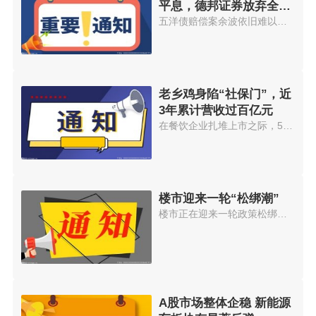
平息，德邦证券放弃全额
兜底赔偿责任
五洋债赔偿案余波依旧难以平息。...
老乡鸡身陷“社保门”，近
3年累计营收过百亿元
在餐饮企业扎堆上市之际，5月19...
楼市迎来一轮“松绑潮”
楼市正在迎来一轮政策松绑潮。中...
A股市场整体企稳 新能源