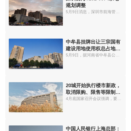
规划调整
5月9日消息，深圳市前海管理局于...
中牟县挂牌出让三宗国有
建设用地使用权总占地
37.96亩
5月9日，据河南省中牟县公共资源...
20城开始执行楼市新政，
取消限购、限售等限制性
措施
4月底国家召开会议强调，要有效...
中国人民银行上海总部：