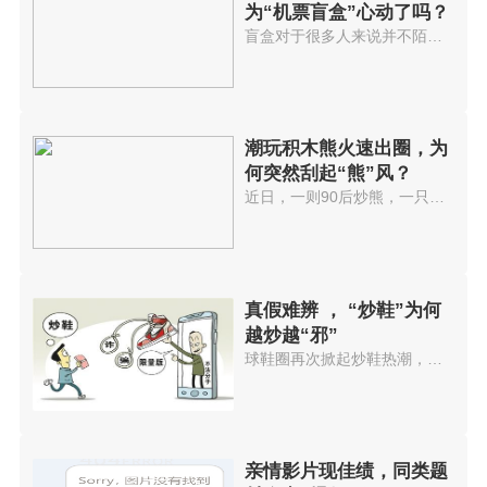
为“机票盲盒”心动了吗？
盲盒对于很多人来说并不陌生，但机票盲盒你听说过吗?98元盲盒随机飞，不想去全额退。据央视报道，某旅游...
潮玩积木熊火速出圈，为
何突然刮起“熊”风？
近日，一则90后炒熊，一只最多赚数万元冲上了热搜，这只熊不是北极熊也不是棕熊，而是一只正在火速出圈的...
真假难辨 ， “炒鞋”为何
越炒越“邪”
球鞋圈再次掀起炒鞋热潮，这次国产运动鞋成为被炒作的主角，身价暴涨。中国商报记者在采访中发现，庄家垄断...
亲情影片现佳绩，同类题