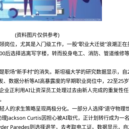
(资料图片仅供参考)
领岗位，尤其是入门级工作，一股“职业大迁徙”浪潮正在
00后选择逃离写字楼，转而投身电工、消防、管道维修等
职场“新手村”的消失。斯坦福大学的研究数据显示，自2
开发、数据分析等AI高暴露度的早期职业岗位中，22至25
。企业正利用AI让资深员工处理过去由新人完成的重复性
。
轻人的求生策略呈现两极分化。一部分人选择“退守物理
Jackson Curtis因担心被AI取代，正计划转行成为一
er Paredes则选择退学，去考取电工证。数据显示，自2