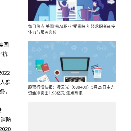
每日热点:美国“抗AI职业”受青睐 年轻求职者转投
体力与服务岗位
美国
“抗
022
岁人群
股票行情快报：凌云光（688400）5月29日主力
任务，
资金净卖出1.98亿元 焦点热讯
世
名消防
020