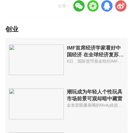
分享：
创业
IMF首席经济学家看好中
国经济 在全球经济复苏扮
演核心角色
6日，国际货币基金组织IMF发布了《世界经济展望报告》，上调全球及中国的经济发展预期。该机构首席经济...
潮玩成为年轻人个性玩具
市场前景可观却暗中藏雷
金发碧眼撅着嘴的Molly娃娃，以X式的眼睛、和骷髅似的头而闻名的KAWS以及被粉丝们称为积木熊的B...