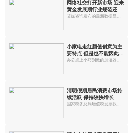
网络社交打开新市场 迎来
黄金发展期行业规范还需
加强
艾媒咨询发布的最新数据显示，2020年中国移动社交用户规模突破9亿人，较2019年增长7 1%。有分...
小家电走红颜值创意为主
要特点 但是也不能因此忽
略品质
办公桌上小巧别致的加湿器、厨房里颜值吸睛的煮茶器、客厅里造型别致的小音箱…&helli...
清明假期居民消费市场持
续活跃 保持较快增长
国家税务总局增值税发票数据显示，今年清明假期期间，全国居民消费市场持续活跃，居民消费延续了较快增长势...