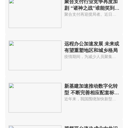
聚合支付行业竞争再度加
剧 “诸神之战”谁能笑到最
后
聚合支付再迎搅局者。近日，支付宝官方微博发布公告称，支付宝收钱码提现免费服务延长3年，且不设单笔上限...
远程办公加速发展 未来或
有望重塑地区和城乡格局
疫情期间，为减少人员聚集，全球各大公司纷纷按下远程办公加速键。在一些国家，以往人声鼎沸的商务区变得寂...
新基建加速推动数字化转
型 不断完善相应配套标准
体系
近年来，我国围绕加快新型基础设施建设、推动行业数字化转型、促进融通发展等方面做了大量工作，取得积极成...