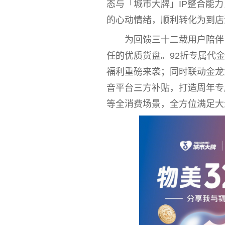
态与「城市大牌」IP整合能
的心动情绪，顺利转化为到店
为回馈三十二载用户陪伴
任的优质货盘。92折专属代
福利重磅来袭；同时联动金龙
音
平
台
三方补贴，打造周年专
等全消费场景，全方位满足大