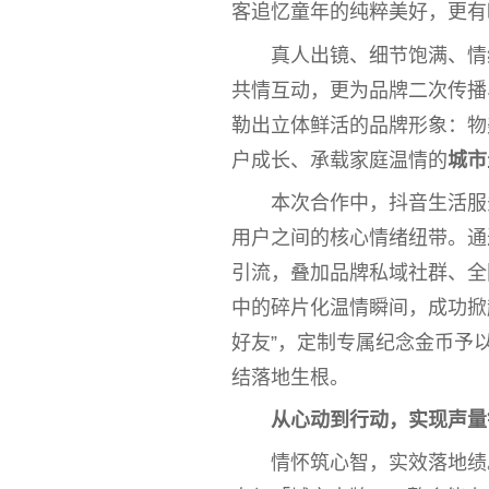
客追忆童年的纯粹美好，更有
真人出镜、细节饱满、情
共情互动，更为品牌二次传播
勒出立体鲜活的品牌形象：物
户成长、承载家庭温情的
城市
本次合作中，抖音生活服
用户之间的核心情绪纽带。通过
引流，叠加品牌私域社群、全
中的碎片化温情瞬间，成功掀起
好友”，定制专属
纪念
金
币
予
结落地生根。
从心动到行动，实现声量
情怀筑心智，实效落地绩