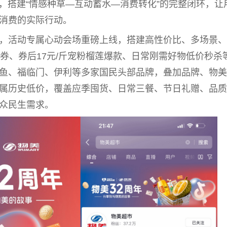
力，搭建“情感种草—互动蓄水—消费转化”的完整闭环，让
消费的实际行动。
，活动专属心动会场重磅上线，搭建高
性
价比、多场景、
金券、券后17元/斤宠粉榴莲爆款、日常刚需好物低价秒杀
鱼、福临门、伊利等多家国民头部品牌，叠加品牌、物美
属历史低价，覆盖应季囤货、日常三餐、节日礼赠、品质
众民生需求。