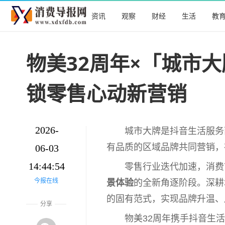
资讯
观察
财经
生活
教
物美32周年×「城市
锁零售心动新营销
2026-
城市大牌是抖音生活服务
有品质的区域品牌共同营销，
06-03
14:44:54
零售行业迭代加速，消费
今报在线
景体验
的全新角逐阶段。深耕
的固有范式，实现品牌升温、
分享
物美32周年携手抖音生