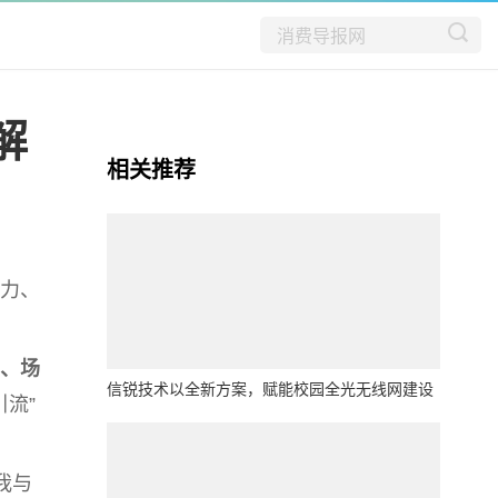
解
相关推荐
力、
、场
信锐技术以全新方案，赋能校园全光无线网建设
流”
我与