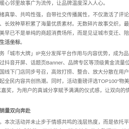
暖心邻里故事广为流传，让品牌温度深入人心。
绪真挚、共鸣
性
强，自带社交传播属
性
，不仅激活了评论
、长效种草积累了海量优质素材。无数碎片故事交织，最
美早已不是单纯的商超消费场所，而是见证城市变迁、陪
生活坐标
。
务「城市大牌」IP充分发挥
平
台
作用与内容优势，成为品
抖音开屏、话题页Banner、品牌专区等顶级黄金流量
国线下门店同步号召，高效打捞、整合、放大分散在用户
全民内容共创热潮。同时，活动重磅评选TOP100“物
以嘉奖，为用户的真诚分享赋予满满的仪式感，让双向的
销量双向奔赴
。本次活动并未止步于情感共鸣的浅层热度，而是依托
平