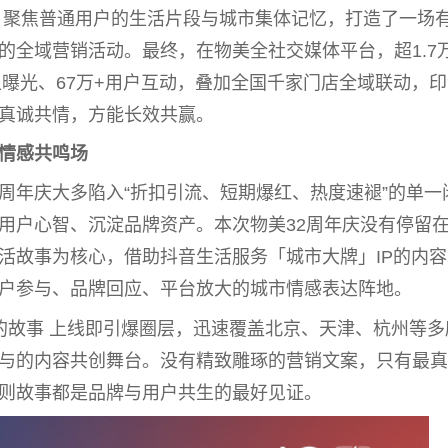
，聚焦普通用户的生活片段与城市集体记忆，打造了一场
的全域营销活动。最终，在物美全社交媒体
平
台
，超1.7
上曝光、67万+用户互动，叠加全国千家门店全域联动，
真诚共情，方能长效共赢。
情感共鸣场
周年庆大多陷入“折扣引流、短期爆红、热度速褪”的单一
用户心智、沉淀品牌资产。本次物美32周年庆没有停留
活故事为核心，借助抖音生活服务「城市大牌」IP的内容
户参与、品牌回应、
平
台
放大的城市情感表达阵地。
的故事 上线即引爆圈层，迅速覆盖北京、天津、杭州等多
与的内容共创舞
台
。没有精致雕琢的营销文案，只有最真
则故事都是品牌与用户共生的最好见证。