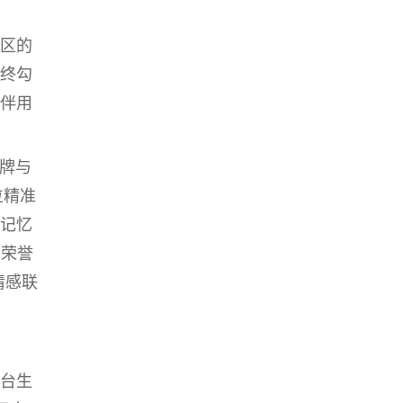
区的
终勾
伴用
牌与
位精准
记忆
美荣誉
情感联
台
生