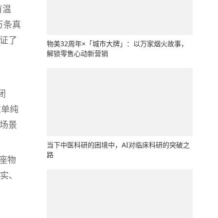
有温
万条真
印证了
物美32周年×「城市大牌」：以万家烟火故事，
解锁零售心动新营销
闭
在单纯
场景
当下中医科研的困境中，AI对临床科研的突破之
路
座物
实、