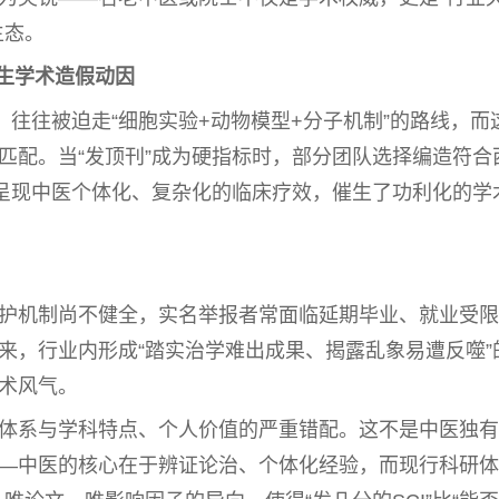
生态。
生学术造假动因
文，往往被迫走“细胞实验+动物模型+分子机制”的路线，而
匹配。当“发顶刊”成为硬指标时，部分团队选择编造符合
呈现
中医
个体化、复杂化的临床疗效，催生了功利化的学
护机制尚不健全，实名举报者常面临延期毕业、就业受限
来，行业内形成“踏实治学难出成果、揭露乱象易遭反噬”
术风气。
体系与学科特点、个人价值的严重错配。这不是
中医
独有
—
中医
的核心在于辨证论治、个体化经验，而现行科研体