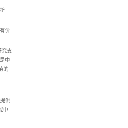
挤
有价
研究支
不是
中
值的
提供
能
中