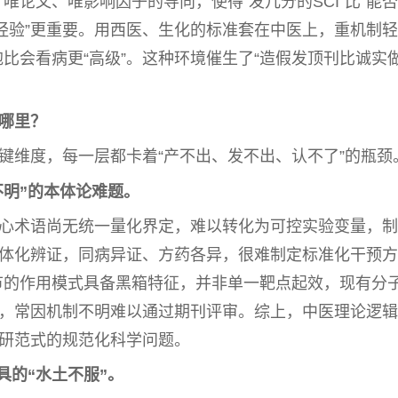
唯论文、唯影响因子的导向，使得“发几分的SCI”比“能
经验”更
重要
。用西医、生化的标准套在
中医
上，重机制轻
、养细胞比会看病更“高级”。这种环境催生了“造假发顶刊比诚实
在哪里？
键维度，每一层都卡着“产不出、发不出、认不了”的瓶颈
不明”的本体论难题。
心术语尚无统一量化界定，难以转化为可控实验变量，制
体化辨证，同病异证、方药各异，很难制定标准化干预方
调节的作用模式具备黑箱特征，并非单一靶点起效，现有分
，常因机制不明难以通过期刊评审。综上，
中医
理论逻辑
研范式的规范化科学问题。
具的“水土不服”。