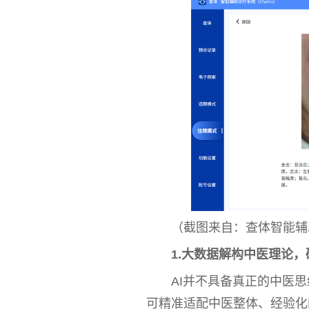
（截图来自：查体智能辅
1.大数据解构
中医
理论，
AI并不具备真正的
中医
思
可精准适配
中医
整体、经验化