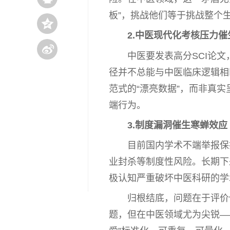
板”，挑战他们等于挑战整个
2.
中医
现代化考核压力催
中医
要发表高分SCI论
径并不
总
能与
中医
临床逻辑相
范式的“漂亮数据”，而非真实
端行为。
3.制度漏洞催生寒蝉效应
目前国内学术不端举报保
业封杀等制度
性
风险。长期下
极认知严重破坏
中医
科研的学
归根结底，问题在于评价
题，但在
中医
领域尤为尖锐—