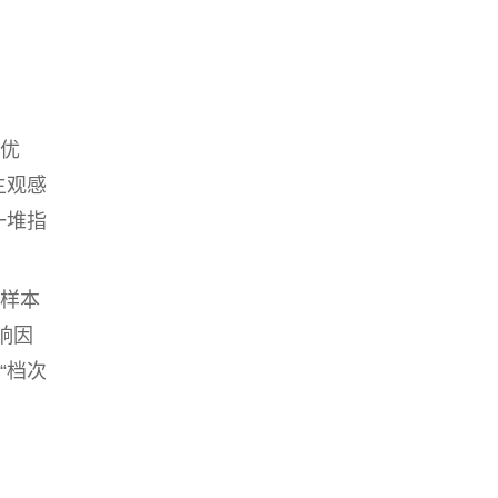
优
主观感
一堆指
样本
响因
“档次