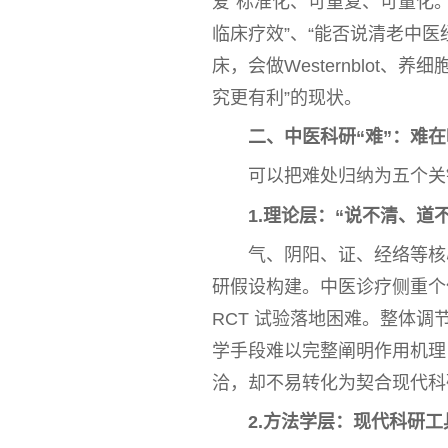
爱”标准化、可重复、可量化。
临床疗效”、“能否说清老
中医
床，会做Westernblot
究更有利”的现状。
二、
中医
科研“难”：难
可以把难处归纳为五个关
1.理论层：“说不清、道
气、阴阳、证、经络等核
研假设构建。
中医
诊疗侧重个
RCT 试验落地困难。整体
学手段难以完整阐明作用机理
洽，却不易转化为契合现代科
2.方法学层：现代科研工