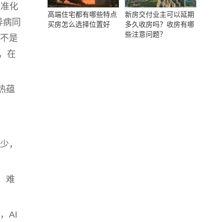
标准化
高端住宅都有哪些特点
新房交付业主可以延期
异病同
买房怎么选择位置好
多久收房吗？收房有哪
些注意问题？
不是
，在
热蕴
少，
；难
，AI