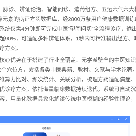
舌诊、脉诊、辨证论治、智能问诊、遣药组方、五运六气六大
算元素的病证方药数据库，经2800万条用户健康数据训练
系统仅需4分钟即可完成
中医
“望闻问切”全流程诊疗，输
超90%，可适配多种辨证体系，1秒内可精准输出经方、
疗方案。
核心优势在于搭建了行业全覆盖、无学派壁垒的
中医
知识
0余个穴位方，囊括各类
中医
典籍、教材、文献与学术论著
维算力比对、频次统计、关联分析，梳理方药适配病症、
优诊疗方案。依托海量临床数据持续迭代，系统可自动沉
容，用量化数据具象化解读传统
中医
模糊的经验
性
理论，