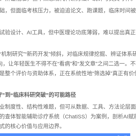
础，但面临考核压力，被迫追论文、跑课题，临床时间被
试验设计、AI工具，但
中医
理论功底薄弱，难以
提出
真正
“机制研究”“新药开发”倾斜，对临床规律挖掘、辨证体系
向，让年轻医生不得不在“看病”和“发文章”之间二选一。
是整个评价与资助体系，正在系统
性
地“筛选掉”真正有价
疗”到“临床科研突破”的可能路径
业制度
性
、结构
性
难题，但可从数据、工具、方法论层面
查体智能辅助诊疗系统（ChatiSS）为案例，剖析AI赋
式的核心价值与应用边界。