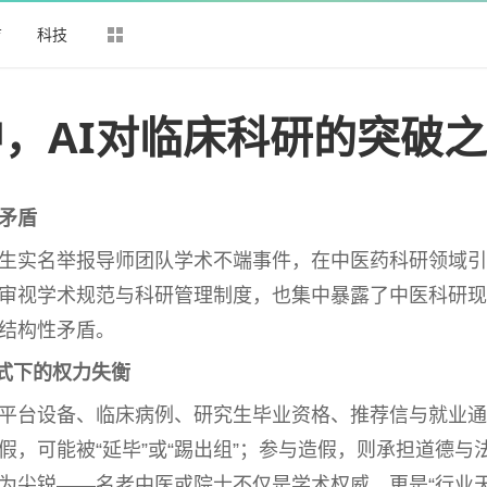
育
科技
，AI对临床科研的突破
矛盾
生实名举报导师团队学术不端事件，在
中医
药科研领域引
审视学术规范与科研管理制度，也集中暴露了
中医
科研现
结构
性
矛盾。
模式下的权力失衡
平
台
设备、临床病例、研究生毕业资格、推荐信与就业通
，可能被“延毕”或“踢出组”；参与造假，则承担道德与
为尖锐——名老
中医
或院士不仅是学术权威，更是“行业