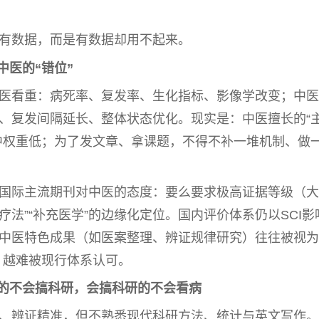
有数据，而是有数据却用不起来。
中医
的“错位”
医看重：病死率、复发率、生化指标、影像学改变；
中医
、复发间隔延长、整体状态优化。现实是：
中医
擅长的“
中权重低；为了发文章、拿课题，不得不补一堆机制、做
国际主流期刊对
中医
的态度：要么要求极高证据等级（大
代疗法”“补充医学”的边缘化定位。国内评价体系仍以SCI影
中医
特色成果（如医案整理、辨证规律研究）往往被视为
，越难被现行体系认可。
病的不会搞科研，会搞科研的不会看病
、辨证精准，但不熟悉现代科研方法、统计与英文写作。