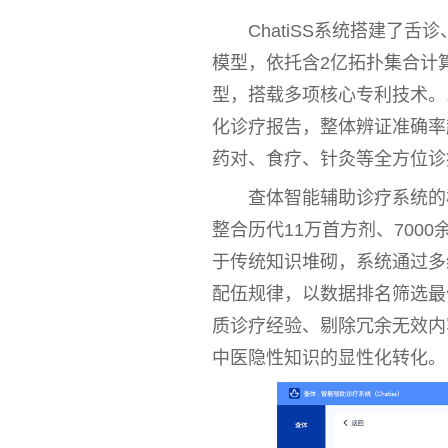
ChatiSS系统搭建了
模型，依托含2亿拓扑集合计
型，搭载多项核心专利技术。
化诊疗报告，整体辨证准确率
药对、食疗、针灸等全方位诊
查体智能辅助诊疗系统的
整合历代11万首方剂、700
于传统知识堆砌，系统通过多
配伍规律，以数据排名筛选最
质诊疗经验、剔除冗余无效内
中医
隐
性
知识的显
性
化转化。