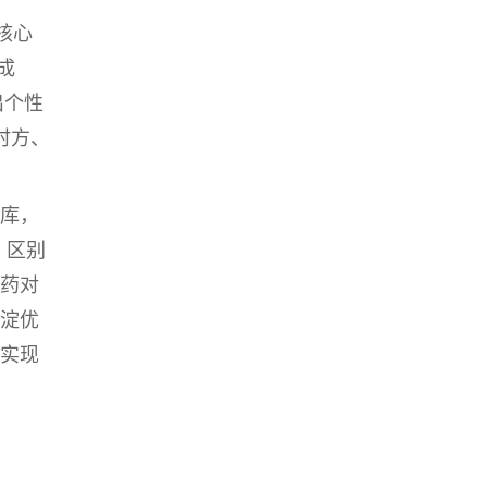
核心
成
出个
性
时方、
库，
。区别
药对
淀优
实现