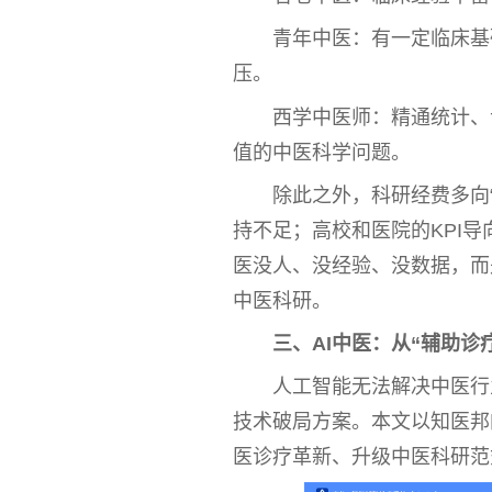
青年
中医
：有一定临床基
压。
西学
中医
师：精通统计、
值的
中医
科学问题。
除此之外，科研经费多向
持不足；高校和医院的KPI导
医
没人、没经验、没数据，而
中医
科研。
三、AI
中医
：从“辅助诊
人工智能无法解决
中医
行
技术破局方案。本文以知医邦的
医
诊疗革新、升级
中医
科研范