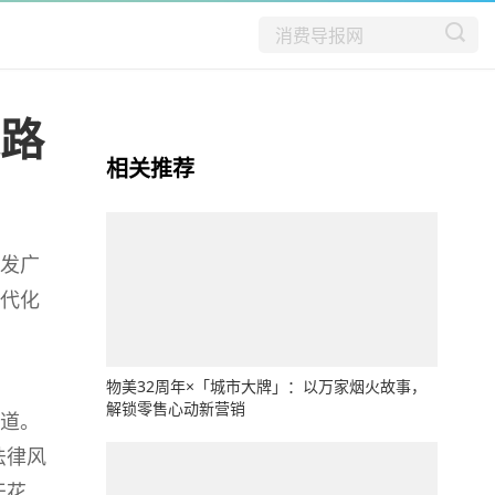
之路
相关推荐
发广
代化
物美32周年×「城市大牌」：以万家烟火故事，
解锁零售心动新营销
道。
法律
风
天花