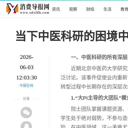
资讯
观察
财经
生活
教
当下中医科研的困境中
2026-
一、
中医
科研的所有深层
06-03
近
期北京
中医
药大学研究
12:03:30
泛讨论。该事件促使业内重新
今报在线
转型过程中长期存在的深层次
1.“大PI主导的大团队”
分享
院士团队掌握课题资源、
学生处于绝对弱势，不参与造假
险。在
中医
领域，这一矛盾尤