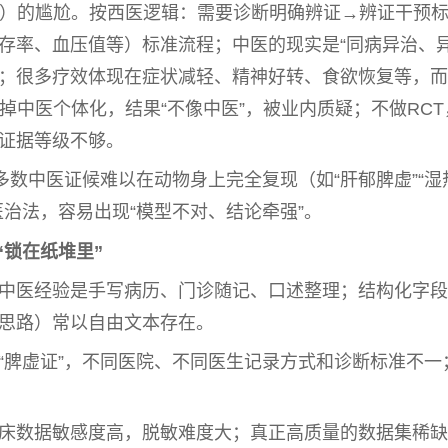
验）的尴尬。按西医逻辑：需要诊断明确辨证→辨证干预
存率、血压值等）标准流程；
中医
的现实是“同病异治、
”；很多疗效体现在症状减轻、
精神
好转、食欲恢复等，而
抹掉
中医
个体化，结果“不像
中医
”，被业内质疑；不做RCT
证据等级不够。
多数
中医
证候难以在动物身上完全复现（如“肝郁脾虚”“湿
医
治法，容易出现“模型不对、结论牵强”。
“锁在纸堆里”
中医
经验是手写病历、门诊随记、口述整理；结构化字段
思路）常以自由文本存在。
“脾虚证”，不同医院、不同医生记录方式和诊断标准不一
床数据敏感度高，脱敏难度大；真正高质量的数据集稀缺