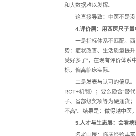
和大数据难以发挥。
这直接导致：
中医
不是没
4.评价层：用西医尺子量
一是指标体系不匹配。西
势：症状改善、生活质量提升
受好多了”，在现有评价体系
标，偏离临床实际。
二是发表与认可的偏见。
RCT+机制）；要么隐含“替
子、省部级奖项等为硬通货；
不高”。结果是：做得越
中医
5.人才与生态层：会看
名老
中医
：临床经验丰富