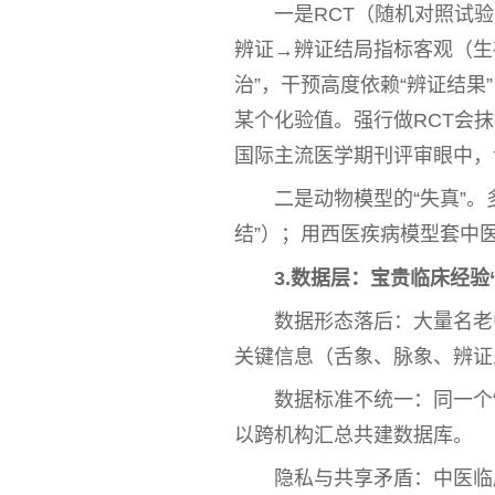
一是RCT（随机对照试
辨证→辨证结局指标客观（生
治”，干预高度依赖“辨证结果
某个化验值。强行做RCT会
国际主流医学期刊评审眼中，
二是动物模型的“失真”。
结”）；用西医疾病模型套
中
3.数据层：宝贵临床经验
数据形态落后：大量名老
关键信息（舌象、脉象、辨证
数据标准不统一：同一个
以跨机构汇
总
共建数据库。
隐私与共享矛盾：
中医
临