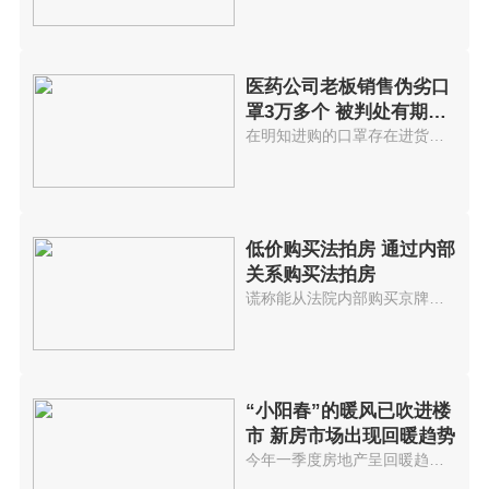
医药公司老板销售伪劣口
罩3万多个 被判处有期徒
刑7年
在明知进购的口罩存在进货渠道不...
低价购买法拍房 通过内部
关系购买法拍房
谎称能从法院内部购买京牌小客车...
“小阳春”的暖风已吹进楼
市 新房市场出现回暖趋势
今年一季度房地产呈回暖趋势进入...