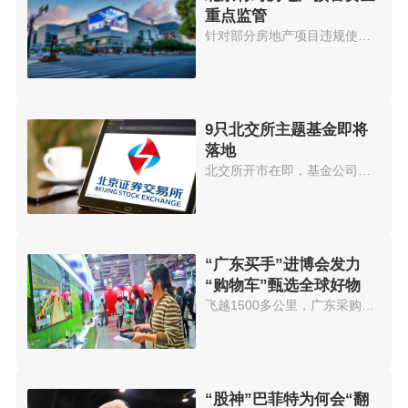
重点监管
针对部分房地产项目违规使用预售...
9只北交所主题基金即将
落地
北交所开市在即，基金公司也在加...
“广东买手”进博会发力
“购物车”甄选全球好物
飞越1500多公里，广东采购商正在...
“股神”巴菲特为何会“翻