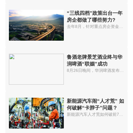
“三线四档”政策出台一年
房企都做了哪些努力?
去年8月，针对重点房企资金监测...
鲁酒老牌景芝酒业终与华
润啤酒“联姻”成功
8月26日晚间，华润啤酒发布公告...
新能源汽车闹“人才荒” 如
何破解“卡脖子”问题？
新能源汽车人才荒如何破前7个月...