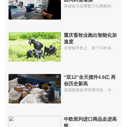
阅读提示花费数万元网购的治眼疾...
重庆畜牧业跑出智能化加
速度
在智能手机上，除了叫外卖、打车...
“双12”全天揽件4.6亿 再
创历史新高
据国家邮政局官网消息，今年12月...
中欧班列进口商品走进高
铁