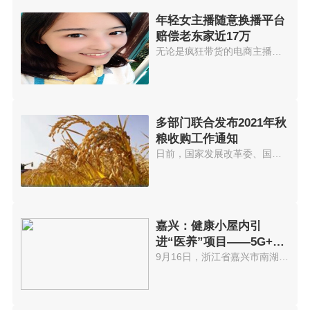
年轻女主播随意换播平台
赔偿老东家近17万
无论是疯狂带货的电商主播，还是...
多部门联合发布2021年秋
粮收购工作通知
日前，国家发展改革委、国家粮食...
嘉兴：健康小屋内引
进“医养”项目——5G+云
诊室
9月16日，浙江省嘉兴市南湖街道...