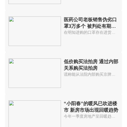
医药公司老板销售伪劣口
罩3万多个 被判处有期徒
刑7年
在明知进购的口罩存在进货渠道不...
低价购买法拍房 通过内部
关系购买法拍房
谎称能从法院内部购买京牌小客车...
“小阳春”的暖风已吹进楼
市 新房市场出现回暖趋势
今年一季度房地产呈回暖趋势进入...