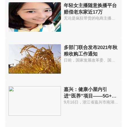
年轻女主播随意换播平台
赔偿老东家近17万
无论是疯狂带货的电商主播，还是...
多部门联合发布2021年秋
粮收购工作通知
日前，国家发展改革委、国家粮食...
嘉兴：健康小屋内引
进“医养”项目——5G+云
诊室
9月16日，浙江省嘉兴市南湖街道...