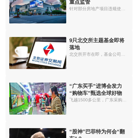
重点监管
针对部分房地产项目违规使用预售...
9只北交所主题基金即将
落地
北交所开市在即，基金公司也在加...
“广东买手”进博会发力
“购物车”甄选全球好物
飞越1500多公里，广东采购商正在...
“股神”巴菲特为何会“翻