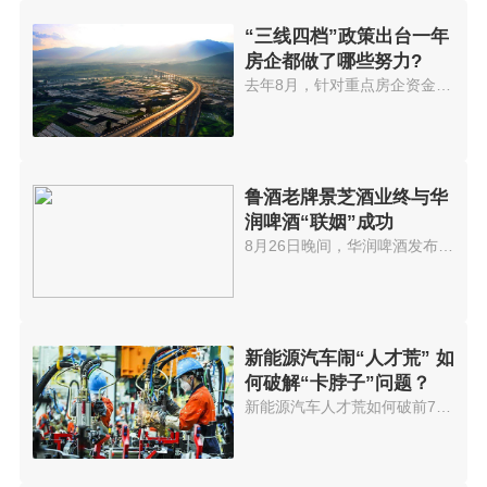
“三线四档”政策出台一年
房企都做了哪些努力?
去年8月，针对重点房企资金监测...
鲁酒老牌景芝酒业终与华
润啤酒“联姻”成功
8月26日晚间，华润啤酒发布公告...
新能源汽车闹“人才荒” 如
何破解“卡脖子”问题？
新能源汽车人才荒如何破前7个月...