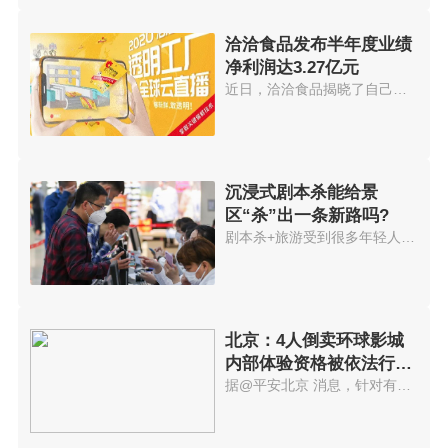
洽洽食品发布半年度业绩
净利润达3.27亿元
近日，洽洽食品揭晓了自己的半年...
沉浸式剧本杀能给景
区“杀”出一条新路吗?
剧本杀+旅游受到很多年轻人欢迎...
北京：4人倒卖环球影城
内部体验资格被依法行政
拘留
据@平安北京 消息，针对有人举...