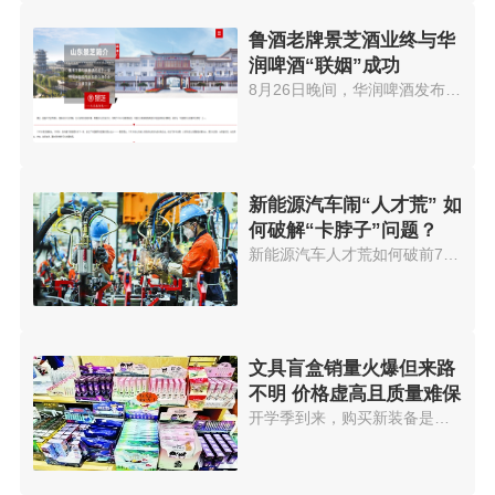
鲁酒老牌景芝酒业终与华
润啤酒“联姻”成功
8月26日晚间，华润啤酒发布公告...
新能源汽车闹“人才荒” 如
何破解“卡脖子”问题？
新能源汽车人才荒如何破前7个月...
文具盲盒销量火爆但来路
不明 价格虚高且质量难保
开学季到来，购买新装备是学生必...