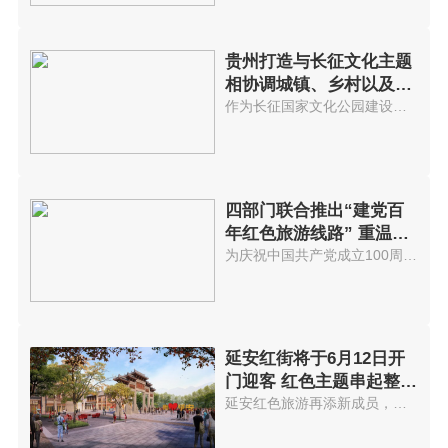
贵州打造与长征文化主题
相协调城镇、乡村以及景
区
作为长征国家文化公园建设的先试...
四部门联合推出“建党百
年红色旅游线路” 重温红
色历史
为庆祝中国共产党成立100周年，...
延安红街将于6月12日开
门迎客 红色主题串起整个
街区
延安红色旅游再添新成员，以红色...