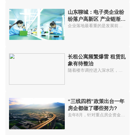
山东聊城：电子类企业纷
纷落户高新区 产业链渐趋
完善
企业落地最看重的是发展前景，聊...
长租公寓频繁爆雷 租赁乱
象有待整治
随着楼市调控进入深水区，近期多...
“三线四档”政策出台一年
房企都做了哪些努力?
去年8月，针对重点房企资金监测...