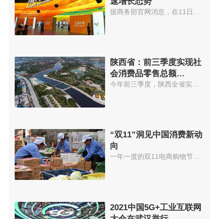
速增长态势
据商务部官网消息，在11日召开的...
陕西省：前三季度实现社
会消费品零售总额
7415.78亿元
今年前三季度，陕西全省实现社会...
“双11”洞见中国消费新动
向
一年一度的双11电商购物节，再次...
2021中国5G+工业互联网
大会在武汉举行