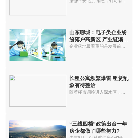
拘留
据@平安北京 消息，针对有人举...
山东聊城：电子类企业纷
纷落户高新区 产业链渐趋
完善
企业落地最看重的是发展前景，聊...
长租公寓频繁爆雷 租赁乱
象有待整治
随着楼市调控进入深水区，近期多...
“三线四档”政策出台一年
房企都做了哪些努力?
去年8月，针对重点房企资金监测...