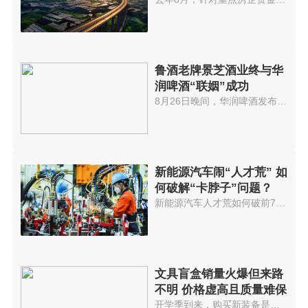
鲁酒老牌景芝酒业终与华
润啤酒“联姻”成功
8月26日晚间，华润啤酒发布公告...
新能源汽车闹“人才荒” 如
何破解“卡脖子”问题？
新能源汽车人才荒如何破前7个月...
文具盲盒销量火爆但来路
不明 价格虚高且质量难保
开学季到来，购买新装备是学生必...