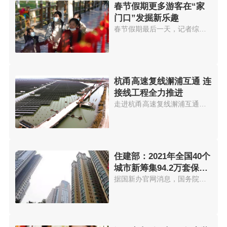
春节假期更多游客在“家
门口”发掘新乐趣
春节假期最后一天，记者综合马蜂...
杭甬高速复线澥浦互通 连
接线工程全力推进
走进杭甬高速复线澥浦互通连接线...
住建部：2021年全国40个
城市新筹集94.2万套保障
性住房
据国新办官网消息，国务院新闻办...