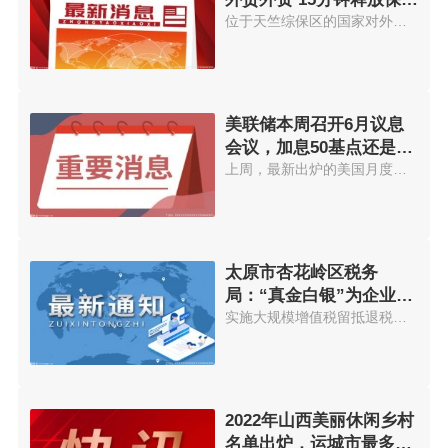
金400万元
位于天竺综保区的国家对外文化贸...
美联储本周召开6月议息
会议，加息50基点还是75
个基点？
上周，最新出炉的美国月度通胀数...
太原市杏花岭区税务
局：“真金白银”为企业发
展注入“强心剂”
实施大规模增值税留抵退税政策等...
2022年山西美丽休闲乡村
名单出炉，运城市最多，