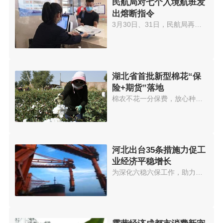
民航局对七个入境航班发
出熔断指令
3月30日、31日，民航局再发熔断...
湖北省首批新型棉花“保
险+期货”落地
棉农不花一分保费，放心种棉放心...
河北出台35条措施力促工
业经济平稳增长
为深化六稳六保工作，助力工业企...