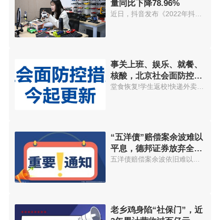
量同比下降78.96%
近日，抖音发布《2022年抖音反诈...
事关上班、娱乐、就餐、
核酸，北京社会面防控措
施今起更新
堂食恢复!学生返校!快递外卖进小...
“五洋债”赔偿案余波难以
平息，德邦证券放弃全额
兜底赔偿责任
五洋债赔偿案余波依旧难以平息。...
老乡鸡身陷“社保门”，近