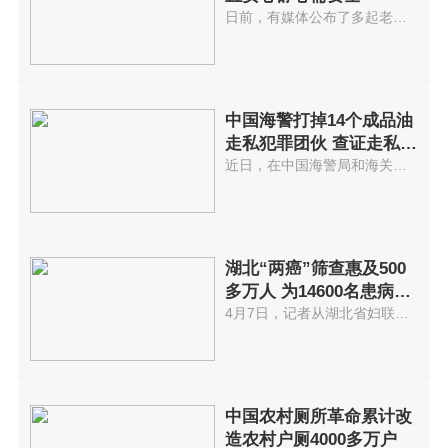
日前，有媒体公布了多起老年人被...
中国海警打掉14个成品油
走私犯罪团伙 查证走私成
品油累计
近日，在中国海警局和海关总署统...
湖北“两癌”筛查惠及500
多万人 为14600名患病贫
困妇女每人
4月7日，记者从湖北省妇联获悉，...
中国农村厕所革命累计改
造农村户厕4000多万户