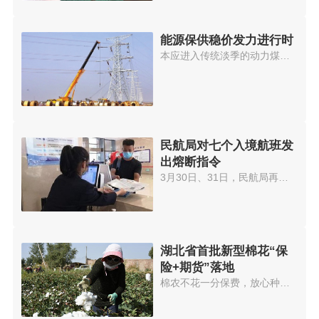
能源保供稳价发力进行时
本应进入传统淡季的动力煤市场，...
民航局对七个入境航班发
出熔断指令
3月30日、31日，民航局再发熔断...
湖北省首批新型棉花“保
险+期货”落地
棉农不花一分保费，放心种棉放心...