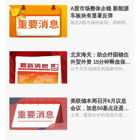
A股市场整体企稳 新能源
车板块有显著反弹
最近A股市场的表现，堪称悄悄惊...
北京海关：助企纾困稳住
外贸外资 15分钟释放保证
金400万元
位于天竺综保区的国家对外文化贸...
美联储本周召开6月议息
会议，加息50基点还是75
个基点？
上周，最新出炉的美国月度通胀数...