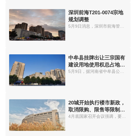
深圳前海T201-0074宗地
规划调整
5月9日消息，深圳市前海管理局于...
中牟县挂牌出让三宗国有
建设用地使用权总占地
37.96亩
5月9日，据河南省中牟县公共资源...
20城开始执行楼市新政，
取消限购、限售等限制性
措施
4月底国家召开会议强调，要有效...