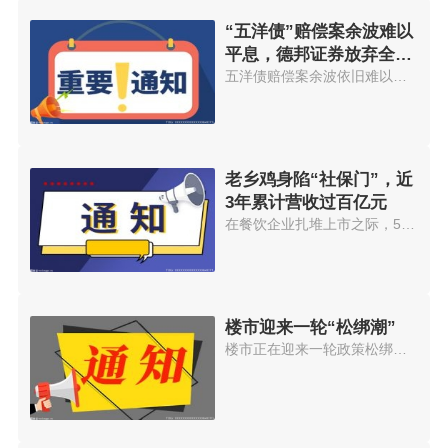
“五洋债”赔偿案余波难以
平息，德邦证券放弃全额
兜底赔偿责任
五洋债赔偿案余波依旧难以平息。...
老乡鸡身陷“社保门”，近
3年累计营收过百亿元
在餐饮企业扎堆上市之际，5月19...
楼市迎来一轮“松绑潮”
楼市正在迎来一轮政策松绑潮。中...