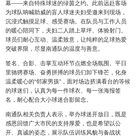
幕——来自特殊球迷的绿茵之约。此前远赴客场
为球队呐喊助威的盲人球迷夫妇受邀来到现场，
沉浸式触摸足球、感受赛场。在队员与工作人员
的暖心陪同下，夫妇二人踏上草坪、体验射门。
球员们耐心互动、温柔致意，让纯粹的足球热爱
突破界限，尽显南通队的温度与善意。
签名、合影、击掌互动环节点燃全场氛围。平日
里驰骋赛场、奋勇拼搏的球员们卸下锋芒，化身
温柔暖心的“邻家男孩”，面对场边挤满看台的等候
的球迷们，认真为每一件球衣、每一张海报签
名，耐心配合大小球迷合影留念。
南通队相关负责人表示，举办球迷开放日，既是
感恩回馈广大市民的支持厚爱，也是希望以公
开、真诚的姿态，展示队伍训练风貌与备战状