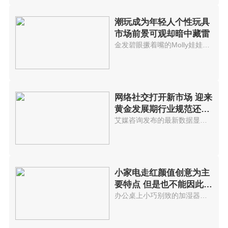
潮玩成为年轻人个性玩具
市场前景可观却暗中藏雷
金发碧眼撅着嘴的Molly娃娃，以X式的眼睛、和骷髅似的头而闻名的KAWS以及被粉丝们称为积木熊的B...
网络社交打开新市场 迎来
黄金发展期行业规范还需
加强
艾媒咨询发布的最新数据显示，2020年中国移动社交用户规模突破9亿人，较2019年增长7 1%。有分...
小家电走红颜值创意为主
要特点 但是也不能因此忽
略品质
办公桌上小巧别致的加湿器、厨房里颜值吸睛的煮茶器、客厅里造型别致的小音箱…&helli...