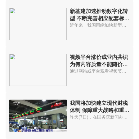
新基建加速推动数字化转
型 不断完善相应配套标准
体系
近年来，我国围绕加快新型基础设施建设、推动行业数字化转型、促进融通发展等方面做了大量工作，取得积极成...
视频平台涨价成业内共识
为何内容质量不能随价提
升
通过网站或平台观看视频节目已成为很多人在工作之余普遍的娱乐消遣方式，不过如果没开通会员，恐怕你只能对...
我国将加快建立现代财税
体制 保障重大战略和重点
任务实效
昨天(7日)，在国务院新闻办举行的新闻发布会上，财政部有关负责人介绍，十四五时期，我国将加快建立现代...