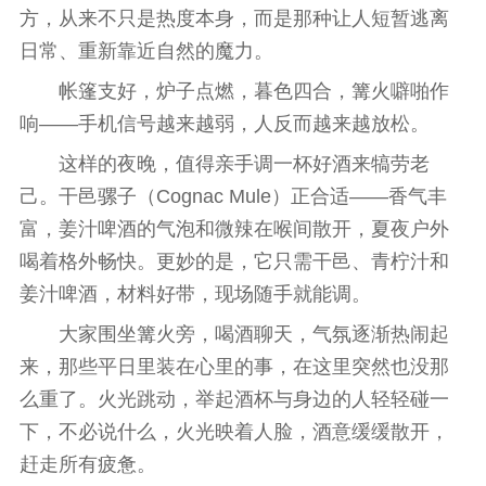
方，从来不只是热度本身，而是那种让人短暂逃离
日常、重新靠
近
自然的魔力。
帐篷支好，炉子点燃，暮色四合，篝火噼啪作
响——手机信号越来越弱，人反而越来越放松。
这样的夜晚，值得亲手调一杯好酒来犒劳老
己。干邑骡子（Cognac Mule）正合适——香气丰
富，姜汁啤酒的气泡和
微
辣在喉间散开，夏夜户外
喝着格外畅快。更妙的是，它只需干邑、青柠汁和
姜汁啤酒，材料好带，现场随手就能调。
大家围坐篝火旁，喝酒聊天，气氛逐渐热闹起
来，那些
平
日里装在心里的事，在这里突然也没那
么重了。火光跳动，举起酒杯与身边的人轻轻碰一
下，不必说什么，火光映着人脸，酒意缓缓散开，
赶走所有疲惫。