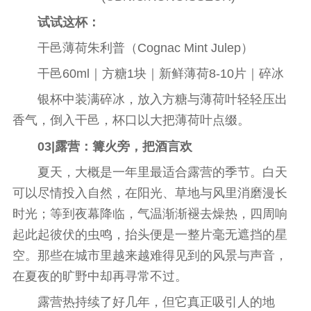
试试这杯：
干邑薄荷朱利普（Cognac Mint Julep）
干邑60ml｜方糖1块｜新鲜薄荷8-10片｜碎冰
银杯中装满碎冰，放入方糖与薄荷叶轻轻压出
香气，倒入干邑，杯口以大把薄荷叶点缀。
03|
露营：篝火旁，把酒言欢
夏天，大概是一年里最适合露营的季节。白天
可以尽情投入自然，在阳光、草地与风里消磨漫长
时光；等到夜幕降临，气温渐渐褪去燥热，四周响
起此起彼伏的虫鸣，抬头便是一整片毫无遮挡的星
空。那些在城市里越来越难得见到的风景与声音，
在夏夜的旷野中却再寻常不过。
露营热持续了好几年，但它真正吸引人的地