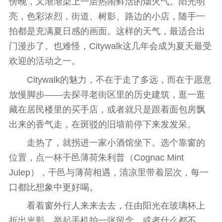
傍晚，又渐渐染上一层热闹鲜活的
烟
火气。阳光明
亮，色彩浓烈，街道、树影、路边的小店，随手一
拍都是充满夏日感的画面。这样的天气，最适合出
门漫步了。也难怪，Citywalk这几年会成为夏天最受
欢迎的活动之一。
Citywalk的魅力，不在于走了多远，而在于愿意
放慢脚步——去探寻老街区里的历史建筑，逛一逛
藏在居民楼里的买手店，或者就只是跟着面包房飘
出来的香气走，在斑驳的旧墙前停下来发发呆。
走热了，就拐进一家小酒馆坐下。选个靠窗的
位置，点一杯干邑薄荷朱利普（Cognac Mint
Julep），干邑与薄荷相遇，清凉里带着层次，每一
口都比想象中更好喝。
看着窗外行人来来去去，任由阳光在玻璃杯上
折出光影。举起手机拍一张留念，或者什么都不