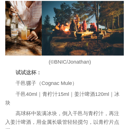
(©BNIC/Jonathan)
试试这杯：
干邑骡子（Cognac Mule）
干邑40ml｜青柠汁15ml｜姜汁啤酒120ml｜冰
块
高球杯中装满冰块，倒入干邑与青柠汁，再注
入姜汁啤酒，用金属长吸管轻轻搅匀，以青柠片点