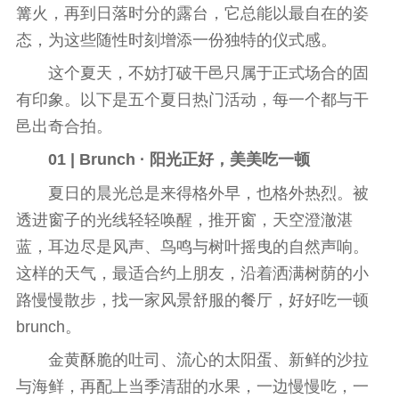
篝火，再到日落时分的露
台
，它
总
能以最自在的姿
态，为这些随
性
时刻增添一份独特的仪式感。
这个夏天，不妨打破干邑只属于正式场合的固
有印象。以下是五个夏日热门活动，每一个都与干
邑出奇合拍。
01 | Brunch
· 阳光正好，美美吃一顿
夏日的晨光
总
是来得格外早，也格外热烈。被
透进窗子的光线轻轻唤醒，推开窗，天空澄澈湛
蓝，耳边尽是风声、鸟鸣与树叶摇曳的自然声响。
这样的天气，最适合约上朋友，沿着洒满树荫的小
路慢慢散步，找一家风景舒服的餐厅，好好吃一顿
brunch。
金黄酥脆的吐司、流心的太阳蛋、新鲜的沙拉
与海鲜，再配上当季清甜的水果，一边慢慢吃，一