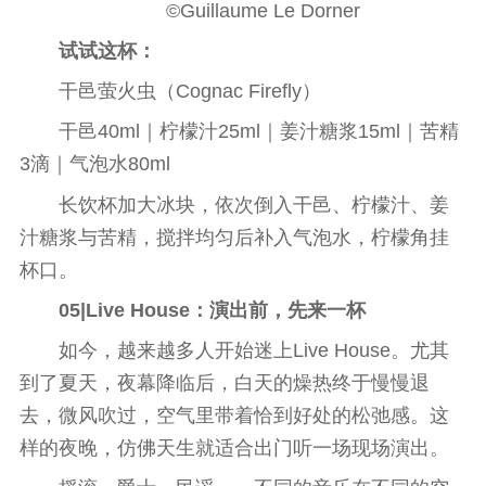
©Guillaume Le Dorner
试试这杯：
干邑萤火虫（Cognac Firefly）
干邑40ml｜柠檬汁25ml｜姜汁糖浆15ml｜苦精
3滴｜气泡水80ml
长饮杯加大冰块，依次倒入干邑、柠檬汁、姜
汁糖浆与苦精，搅拌均匀后补入气泡水，柠檬角挂
杯口。
05|Live House
：
演出前，先来一杯
如今，越来越多人开始迷上Live House。尤其
到了夏天，夜幕降临后，白天的燥热终于慢慢退
去，
微
风吹过，空气里带着恰到好处的松弛感。这
样的夜晚，仿
佛
天生就适合出门听一场现场演出。