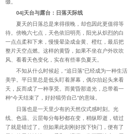
缀。
04|
天
台
与露
台
：日落天际线
夏天的日落
总
是来得很晚，却也因此更值得等
待。傍晚六七点，天色依旧明亮，阳光从炽烈的白
一点点柔和下来，慢慢晕染成金黄、橙红，最后把
整片天空点燃。这样的黄昏，如果不坐在户外吹吹
风、看看天色变化，实在有些辜负夏天。
不知从什么时候起，“追日落”已经成为一种生活
美学。
平
日里
总
是低头盯着屏幕，偶尔抬起头来看
天，反而成了一种享受。而黄昏那道光，
总
带着一
种“今天结束了，好好犒劳自己”的意味。
日落也是一天里少有的天然仪式感时刻。光
线、色温、云层每分每秒都在变，稍纵即逝，错过
了就是错过了。但如果此刻刚好按下快门，便有了