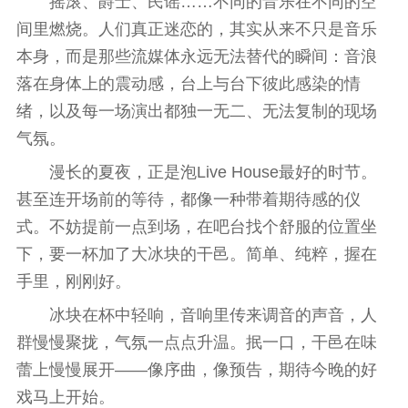
摇滚、爵士、民谣……不同的音乐在不同的空
间里燃烧。人们真正迷恋的，其实从来不只是音乐
本身，而是那些流媒体永远无法替代的瞬间：音浪
落在身体上的震动感，
台
上与
台
下彼此感染的情
绪，以及每一场演出都独一无二、无法复制的现场
气氛。
漫长的夏夜，正是泡Live House最好的时节。
甚至连开场前的等待，都像一种带着期待感的仪
式。不妨提前一点到场，在吧
台
找个舒服的位置坐
下，要一杯加了大冰块的干邑。简单、纯粹，握在
手里，刚刚好。
冰块在杯中轻响，音响里传来调音的声音，人
群慢慢聚拢，气氛一点点升温。抿一口，干邑在味
蕾上慢慢展开——像序曲，像预告，期待今晚的好
戏马上开始。