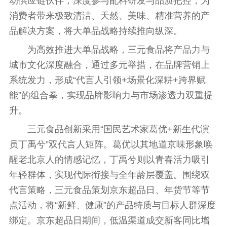
动供应链伙伴，深度参与配料研发与品质把控，为
消费者带来极致清洁、天然、美味、精准营养的产
品解决方案，将大单品战略持续推向纵深。
为高效推进大单品战略，三元食品将产品力与
城市文化深度融合，通过多元举措，在品牌营销上
系统发力，形成“代言人引领+场景化深耕+跨界赋
能”的组合拳，实现品牌影响力与市场渗透力双重提
升。
三元食品创新采用“国民艺术家葛优+新生代演
员丁禹兮”双代言人矩阵。葛优以其地道京味形象唤
醒老北京人的情感记忆，丁禹兮则以青春活力吸引
年轻群体，实现代际衔接与全年龄层覆盖。围绕双
代言策略，三元食品策划京东超品日、年货节等节
点活动，将“新鲜、健康”的产品特质与目标人群深度
绑定。京东超品日期间，低温渠道成交新客同比增