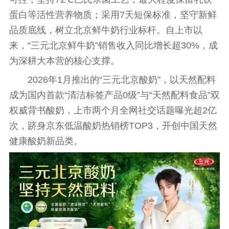
蛋白等活
性
营养物质；采用7天短保标准，坚守新鲜
品质底线，树立北京鲜牛奶行业标杆。自上市以
来，“三元北京鲜牛奶”销售收入同比增长超30%，成
为深耕大本营的核心支撑。
2026年1月推出的“三元北京酸奶”，以天然配料
成为国内首款“清洁标签产品0级”与“天然配料食品”双
权威背书酸奶，上市两个月全网社交话题曝光超2亿
次，跻身京东低温酸奶热销榜TOP3，开创
中国
天然
健康酸奶新品类。